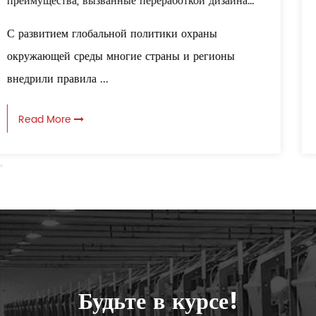
а
композитный материал Структура: Все
кругосветная защита при транспортировке
Композитный бумажный пакет ABS принимает
логистики
многослойную структуру составного материала,
котор...
Read More
Будьте в курсе!