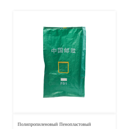
Полипропиленовый Пенопластовый
П