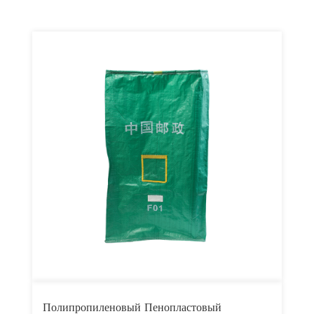
Полипропиленовый Пенопластовый
П