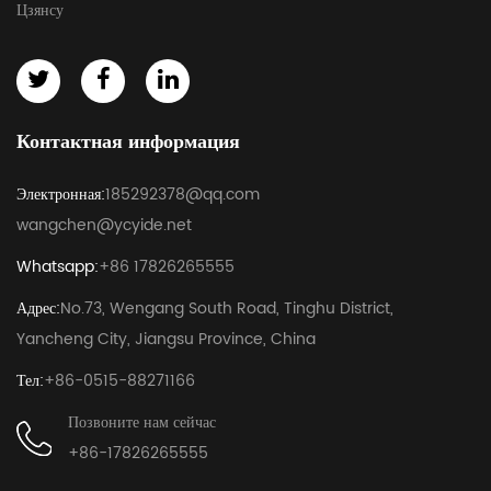
Цзянсу
Контактная информация
Электронная:
185292378@qq.com
wangchen@ycyide.net
Whatsapp:
+86 17826265555
Адрес:
No.73, Wengang South Road, Tinghu District,
Yancheng City, Jiangsu Province, China
Тел:
+86-0515-88271166
Позвоните нам сейчас
+86-17826265555