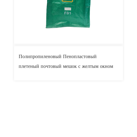
Полипропиленовый Пенопластовый
П
плетеный почтовый мешок с желтым окном
п