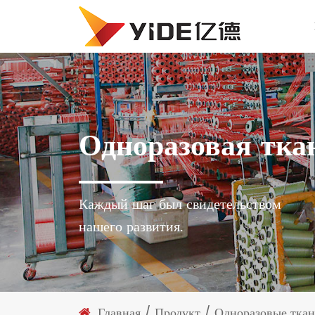
Одноразовая тка
Каждый шаг был свидетельством
нашего развития.
Главная
/
Продукт
/
Одноразовые тка