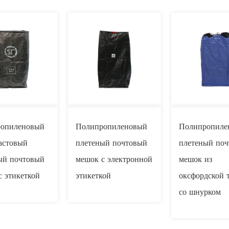
опиленовый
Полипропиленовый
Полипропиле
астовый
плетеный почтовый
плетеный по
ый почтовый
мешок с электронной
мешок из
с этикеткой
этикеткой
оксфордской 
со шнурком