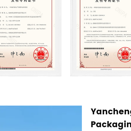
Yancheng
Packaging