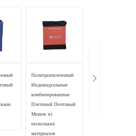
новый
Полипропиленовый
Полипропиленовый
чтовый
Индивидуальные
Плетеный мешок на
комбинированные
молнии с
ткани
Плетеный Почтовый
электронной биркой
Мешок из
нескольких
материалов