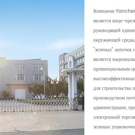
Компания Yanchen
является вице-през
руководящей едини
окружающей среды,
"зеленых" цепочек 
является национал
провинциальным це
высокоэффективны
для строительства 
производством поч
администрации, пре
электронной торгов
зеленых упаковочн